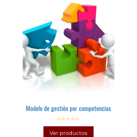
Modelo de gestión por competencias
0
o
Ver productos
u