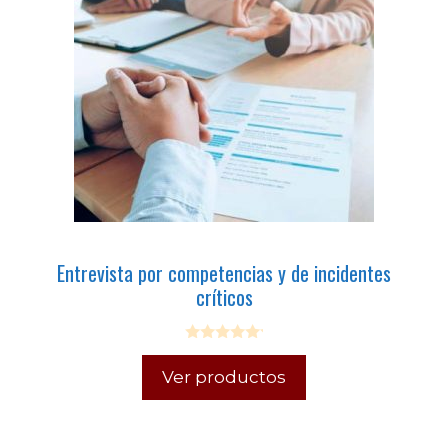
Entrevista por competencias y de incidentes
críticos
0
o
Ver productos
u
t
o
f
5