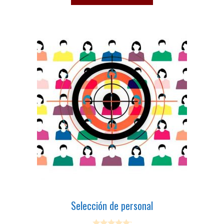
t
o
f
5
Selección de personal