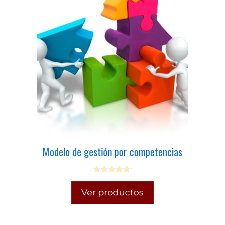
Modelo de gestión por competencias
0
o
Ver productos
u
t
o
f
5