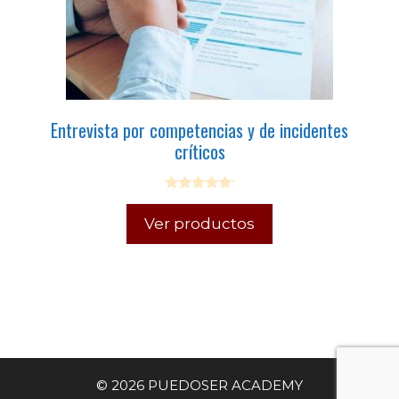
Entrevista por competencias y de incidentes
críticos
0
o
Ver productos
u
t
o
f
5
© 2026 PUEDOSER ACADEMY