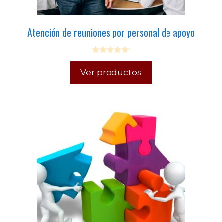
Atención de reuniones por personal de apoyo
0
o
Ver productos
u
t
o
f
5