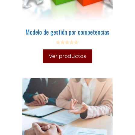
Modelo de gestión por competencias
0
o
Ver productos
u
t
o
f
5