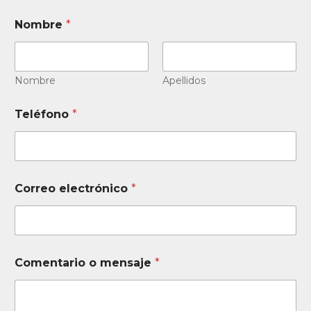
Nombre
*
Nombre
Apellidos
Teléfono
*
m
Correo electrónico
*
e
n
s
a
j
e
Comentario o mensaje
*
d
e
*