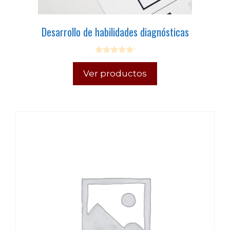
Desarrollo de habilidades diagnósticas
0
o
Ver productos
u
t
o
f
5