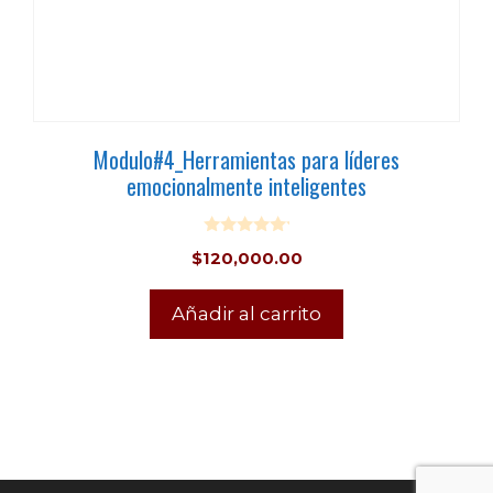
Modulo#4_Herramientas para líderes
emocionalmente inteligentes
0
$
120,000.00
o
u
t
o
Añadir al carrito
f
5