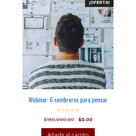
¡OFERTA!
Webinar: 6 sombreros para pensar
0
$
150,000.00
$
0.00
o
u
t
o
Añadir al carrito