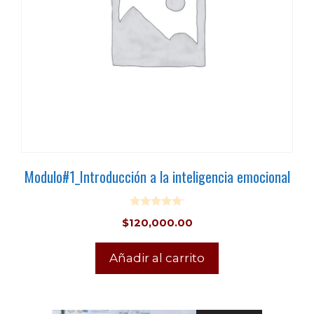
Modulo#1_Introducción a la inteligencia emocional
0
$
120,000.00
o
u
t
o
Añadir al carrito
f
5